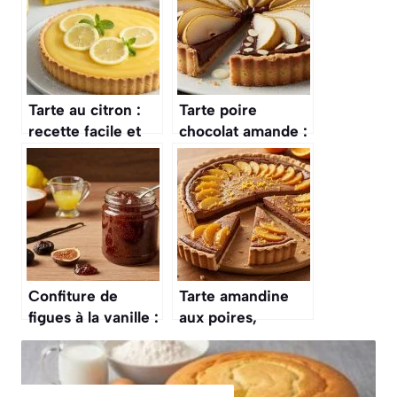
Tarte au citron :
Tarte poire
recette facile et
chocolat amande :
gourmande
recette
gourmande et
facile à réaliser
Confiture de
Tarte amandine
figues à la vanille :
aux poires,
recette facile et
chocolat et orange
gourmande
: recette
gourmande