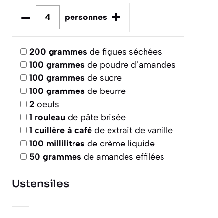
–
+
personnes
200
grammes
de figues séchées
100
grammes
de poudre d’amandes
100
grammes
de sucre
100
grammes
de beurre
2
oeufs
1
rouleau
de pâte brisée
1
cuillère à café
de extrait de vanille
100
millilitres
de crème liquide
50
grammes
de amandes effilées
Ustensiles