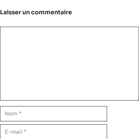
Laisser un commentaire
Commentaire
Nom
E-
mail