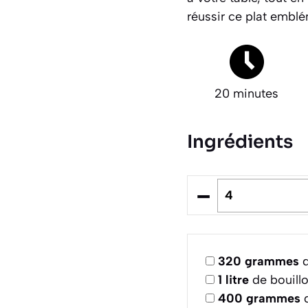
réussir ce plat emblé
20 minutes
Ingrédients
–
320
grammes
d
1
litre
de bouill
400
grammes
d