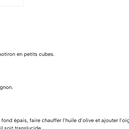
potiron en petits cubes.
ignon.
ond épais, faire chauffer l’huile d’olive et ajouter l’o
l soit translucide.