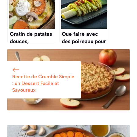
Gratin de patates
Que faire avec
douces,
des poireaux pour
champignons et
changer de la
poireaux : recette
vinaigrette ?
réconfortante
Recette de Crumble Simple
: un Dessert Facile et
Savoureux