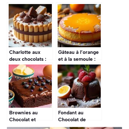
Charlotte aux
Gâteau à l’orange
deux chocolats :
et à la semoule :
recette
recette facile et
gourmande
délicieuse
Brownies au
Fondant au
Chocolat et
Chocolat de
Myrtilles : recette
Lignac : recette