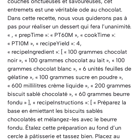
couches onctueuses et savoureuses, cet
entremets est une véritable ode au chocolat.
Dans cette recette, nous vous guiderons pas à
pas pour réaliser un dessert qui fera l’unanimité.
« , « prepTime »: « PT60M », « cookTime »:
« PT10M », « recipeYield »: 4,
« recipeIngredient »: [ « 100 grammes chocolat
noir », « 100 grammes chocolat au lait », « 100
grammes chocolat blanc », « 6 unités feuilles de
gélatine », « 100 grammes sucre en poudre »,
« 600 millilitres crème liquide », « 200 grammes
biscuit sablé chocolaté », « 60 grammes beurre
fondu » ], « recipeInstructions »: [ « Préparez la
base en émiettant les biscuits sablés
chocolatés et mélangez-les avec le beurre
fondu. Étalez cette préparation au fond d’un
cercle à pâtisserie et tassez bien. Placez au