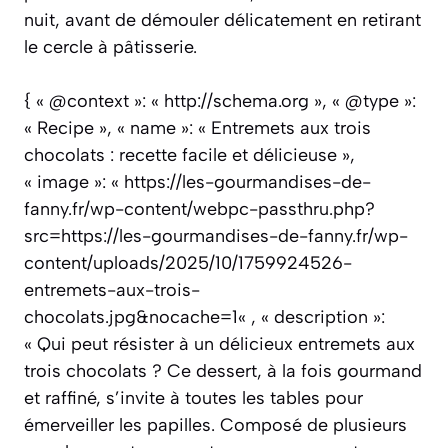
nuit, avant de démouler délicatement en retirant
le cercle à pâtisserie.
{ « @context »: « http://schema.org », « @type »:
« Recipe », « name »: « Entremets aux trois
chocolats : recette facile et délicieuse »,
« image »: « https://les-gourmandises-de-
fanny.fr/wp-content/webpc-passthru.php?
src=https://les-gourmandises-de-fanny.fr/wp-
content/uploads/2025/10/1759924526-
entremets-aux-trois-
chocolats.jpg&nocache=1« , « description »:
« Qui peut résister à un délicieux entremets aux
trois chocolats ? Ce dessert, à la fois gourmand
et raffiné, s’invite à toutes les tables pour
émerveiller les papilles. Composé de plusieurs