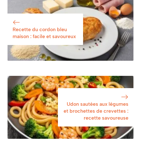
Délicieuse et
Délicieuse
Facile
Recette du cordon bleu
maison : facile et savoureux
Udon sautées aux légumes
et brochettes de crevettes :
recette savoureuse