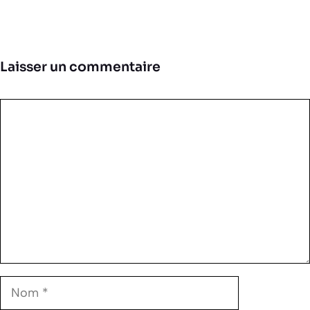
Laisser un commentaire
Commentaire
Nom