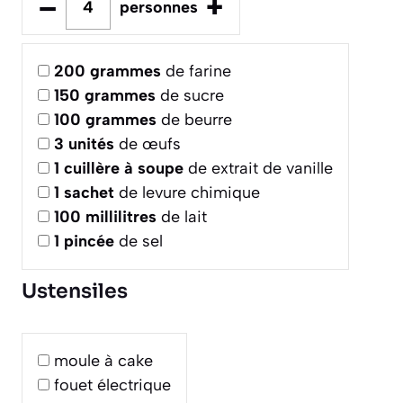
–
+
personnes
200
grammes
de farine
150
grammes
de sucre
100
grammes
de beurre
3
unités
de œufs
1
cuillère à soupe
de extrait de vanille
1
sachet
de levure chimique
100
millilitres
de lait
1
pincée
de sel
Ustensiles
moule à cake
fouet électrique