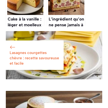
Cake à la vanille :
L’ingrédient qu’on
léger et moelleux
ne pense jamais à
mettre dans un
cake salé et qui le
rend pourtant
ultra-moelleux
Lasagnes courgettes
chèvre : recette savoureuse
et facile